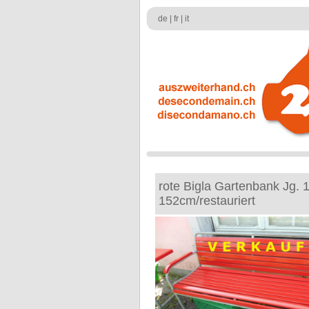
de
|
fr
|
it
rote Bigla Gartenbank Jg. 
152cm/restauriert