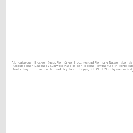
Alle registrierten Brockenhäuser, Flohmärkte, Brocantes und Flohmarkt Nutzer haben die 
ursprünglichen Einsender. auszweiterhand.ch lehnt jegliche Haftung für nicht richtig 
Nachzufragen von auszweiterhand.ch gelöscht. Copyright © 2001-2026 by auszweiterhand.
R