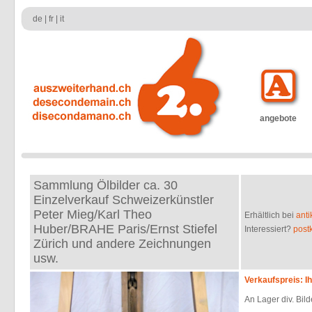
de
|
fr
|
it
angebote
Sammlung Ölbilder ca. 30
Einzelverkauf Schweizerkünstler
Peter Mieg/Karl Theo
Erhältlich bei
anti
Huber/BRAHE Paris/Ernst Stiefel
Interessiert?
post
Zürich und andere Zeichnungen
usw.
Verkaufspreis: I
An Lager div. Bild