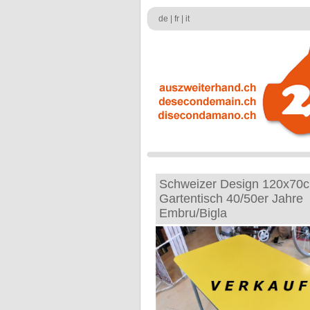
de
|
fr
|
it
Schweizer Design 120x70
Gartentisch 40/50er Jahre
Embru/Bigla