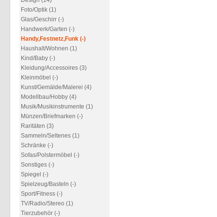
Design (14)
Foto/Optik (1)
Glas/Geschirr (-)
Handwerk/Garten (-)
Handy,Festnetz,Funk (-)
Haushalt/Wohnen (1)
Kind/Baby (-)
Kleidung/Accessoires (3)
Kleinmöbel (-)
Kunst/Gemälde/Malerei (4)
Modellbau/Hobby (4)
Musik/Musikinstrumente (1)
Münzen/Briefmarken (-)
Raritäten (3)
Sammeln/Seltenes (1)
Schränke (-)
Sofas/Polstermöbel (-)
Sonstiges (-)
Spiegel (-)
Spielzeug/Basteln (-)
Sport/Fitness (-)
TV/Radio/Stereo (1)
Tierzubehör (-)