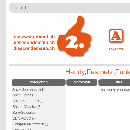
de
|
fr
|
it
angebote
Handy,Festnetz,Fun
kategorien
vorschau
titel
Antik-Spielzeug (21)
Zur Zeit gibt es ke
Antiquitäten (2)
Buffet/Sideboard (-)
Bücher/Comics (3)
Büro/Gewerbe (-)
CD/LP/DVD (-)
Computer/Netzwerk (-)