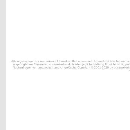
Alle registrierten Brockenhäuser, Flohmärkte, Brocantes und Flohmarkt Nutzer haben die 
ursprünglichen Einsender. auszweiterhand.ch lehnt jegliche Haftung für nicht richtig 
Nachzufragen von auszweiterhand.ch gelöscht. Copyright © 2001-2026 by auszweiterhand.
R