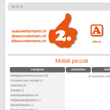
de
|
fr
|
it
offerte
Mobili piccoli
categorie
anteprima
titol
Abbigliamento/accessori (3)
Al momento non v
Accessori per animali (-)
Antichita (2)
Armadi (-)
Arte/dipinti/pittura (4)
Artigianato/giardino (-)
Bambini/bebe (-)