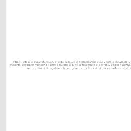
Tutti i negozi di seconda mano e organizzatori di mercati delle pulci e dell'antiquariato e 
mittente originario mantiene i diritti d'autore di tutte le fotografie e dei testi. disecondaman
non conformi al regolamento vengono cancellati dal sito disecondamano.ch senz