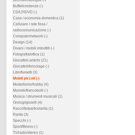
Bicchieri/stoviglie (-)
Buffet/credenze (-)
CD/LP/DVD (-)
Casa / economia domestica (1)
Cellulare / rete fissa /
radiocomunicazione (-)
Computer/network (-)
Design (14)
Divani / mobili imbottiti (-)
Fotografia/ottica (1)
Giocattoli antichi (21)
Giocattoli/bricolage (-)
Libri/fumetti (3)
Mobili piccoli (-)
Modellismo/hobby (4)
Monete/francobolli (-)
Musica / strumenti musicali (1)
Orologi/gioielli (4)
Raccolte/particolarita (1)
Rarita (3)
Specchi (-)
Sport/fitness (-)
TV/radio/stereo (1)