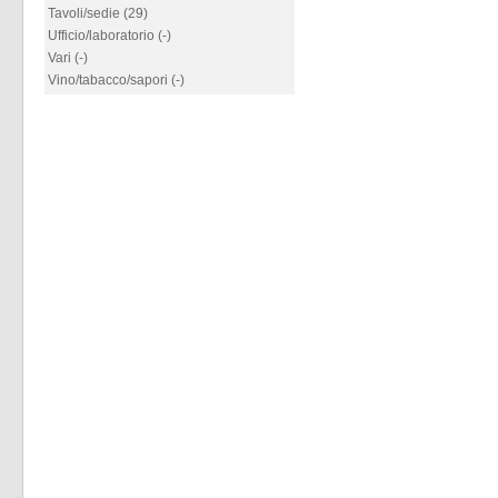
Tavoli/sedie (29)
Ufficio/laboratorio (-)
Vari (-)
Vino/tabacco/sapori (-)