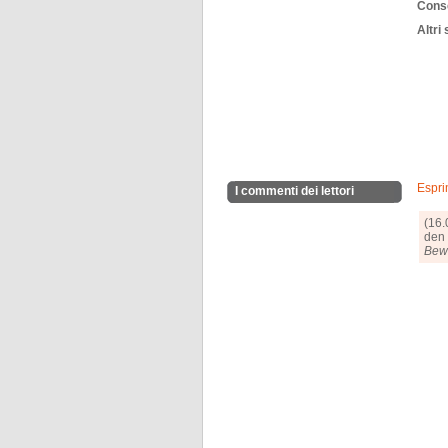
Conse
Altri 
Espri
I commenti dei lettori
(16.
den 
Bewe