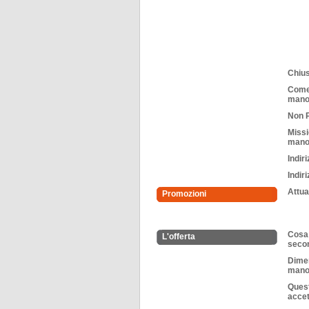
Chiu
Come 
man
Non P
Missi
man
Indir
Indir
Attual
Promozioni
Cosa 
L'offerta
seco
Dimen
mano 
Ques
acce