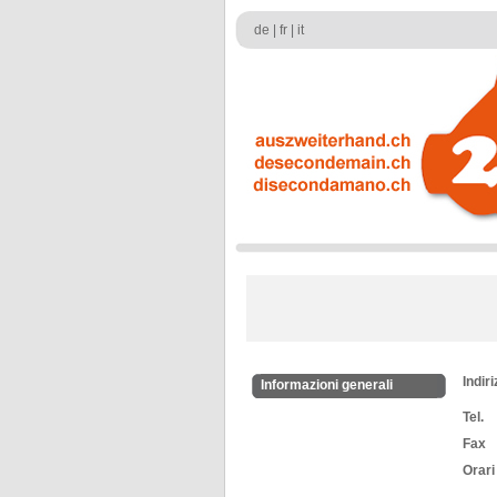
de
|
fr
|
it
Indir
Informazioni generali
Tel.
Fax
Orari