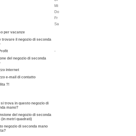
Mi
Do
Fr
Sa
so per vacanze
trovare il negozio di seconda
o
rofit
-
one del negozio di seconda
o
izzo internet
izzo e-mail di contatto
ita ?!
si trova in questo negozio di
nda mano?
sione del negozio di seconda
(in metri quadrati)
to negozio di seconda mano
tta?