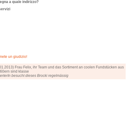
gna a quale indirizzo?
servizi
mete un giudizio!
01.2013) Frau Felix, ihr Team und das Sortiment an coolen Fundstücken aus
60ern sind klasse
rterIn besucht dieses Brocki regelmässig