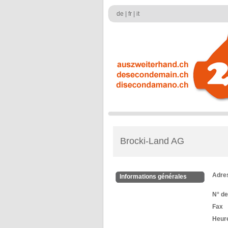
de
|
fr
|
it
Brocki-Land AG
Adre
Informations générales
N° de
Fax
Heure