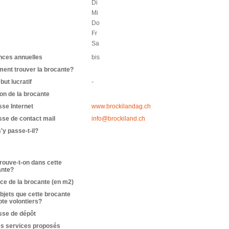
Di
Mi
Do
Fr
Sa
nces annuelles
bis
ent trouver la brocante?
but lucratif
-
on de la brocante
se Internet
www.brockilandag.ch
se de contact mail
info@brockiland.ch
'y passe-t-il?
rouve-t-on dans cette
ante?
ce de la brocante (en m2)
bjets que cette brocante
te volontiers?
sse de dépôt
es services proposés