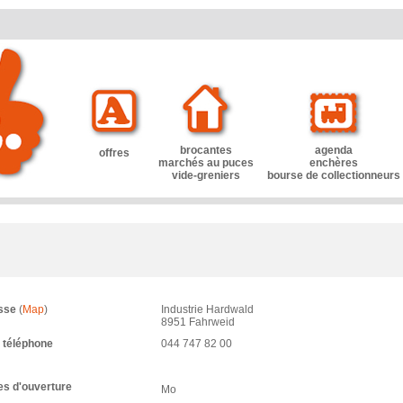
brocantes
agenda
offres
marchés au puces
enchères
vide-greniers
bourse de collectionneurs
sse
(
Map
)
Industrie Hardwald
8951 Fahrweid
 téléphone
044 747 82 00
s d'ouverture
Mo