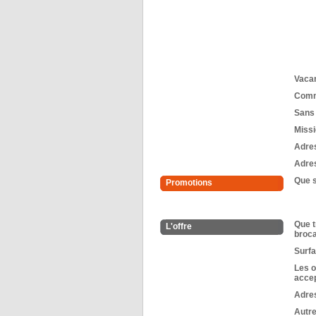
Vaca
Comm
Sans 
Missi
Adres
Adres
Que s
Promotions
Que t
L'offre
broc
Surfa
Les o
accep
Adre
Autr