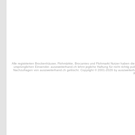
Alle registrierten Brockenhäuser, Flohmärkte, Brocantes und Flohmarkt Nutzer haben die 
ursprünglichen Einsender. auszweiterhand.ch lehnt jegliche Haftung für nicht richtig 
Nachzufragen von auszweiterhand.ch gelöscht. Copyright © 2001-2026 by auszweiterhand.
R