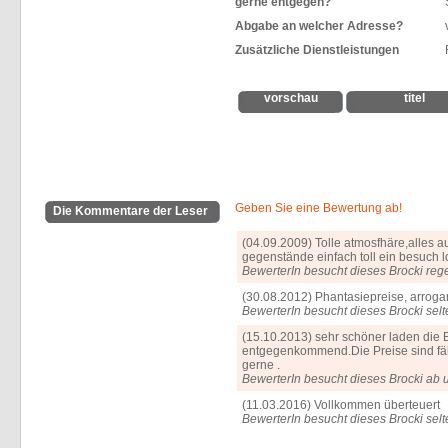
gerne entgegen?
Abgabe an welcher Adresse?
Zusätzliche Dienstleistungen
vorschau
titel
Geben Sie eine Bewertung ab!
Die Kommentare der Leser
(04.09.2009) Tolle atmosfhäre,alles
gegenstände einfach toll ein besuch loh
BewerterIn besucht dieses Brocki reg
(30.08.2012) Phantasiepreise, arrogan
BewerterIn besucht dieses Brocki selt
(15.10.2013) sehr schöner laden die B
entgegenkommend.Die Preise sind fäh
gerne .
BewerterIn besucht dieses Brocki ab 
(11.03.2016) Vollkommen überteuert
BewerterIn besucht dieses Brocki selt