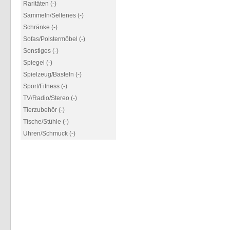
Raritäten (-)
Sammeln/Seltenes (-)
Schränke (-)
Sofas/Polstermöbel (-)
Sonstiges (-)
Spiegel (-)
Spielzeug/Basteln (-)
Sport/Fitness (-)
TV/Radio/Stereo (-)
Tierzubehör (-)
Tische/Stühle (-)
Uhren/Schmuck (-)