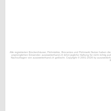
Alle registrierten Brockenhäuser, Flohmärkte, Brocantes und Flohmarkt Nutzer haben die 
ursprünglichen Einsender. auszweiterhand.ch lehnt jegliche Haftung für nicht richtig 
Nachzufragen von auszweiterhand.ch gelöscht. Copyright © 2001-2026 by auszweiterhand.
R