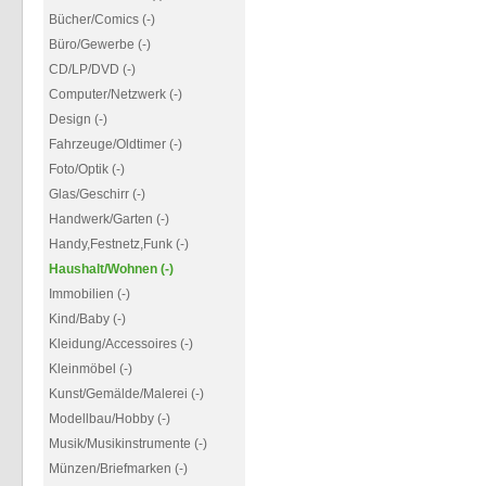
Bücher/Comics (-)
Büro/Gewerbe (-)
CD/LP/DVD (-)
Computer/Netzwerk (-)
Design (-)
Fahrzeuge/Oldtimer (-)
Foto/Optik (-)
Glas/Geschirr (-)
Handwerk/Garten (-)
Handy,Festnetz,Funk (-)
Haushalt/Wohnen (-)
Immobilien (-)
Kind/Baby (-)
Kleidung/Accessoires (-)
Kleinmöbel (-)
Kunst/Gemälde/Malerei (-)
Modellbau/Hobby (-)
Musik/Musikinstrumente (-)
Münzen/Briefmarken (-)