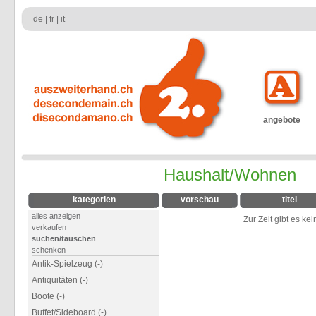
de
|
fr
|
it
angebote
Haushalt/Wohnen
kategorien
vorschau
titel
alles anzeigen
Zur Zeit gibt es ke
verkaufen
suchen/tauschen
schenken
Antik-Spielzeug (-)
Antiquitäten (-)
Boote (-)
Buffet/Sideboard (-)