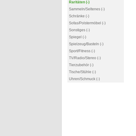
Raritäten (-)
Sammeln/Seltenes (-)
Schränke (-)
Sofas/Polstermöbel (-)
Sonstiges (-)
Spiegel (-)
Spielzeug/Basteln (-)
Sport/Fitness (-)
TV/Radio/Stereo (-)
Tierzubehör (-)
Tische/Stühle (-)
Uhren/Schmuck (-)