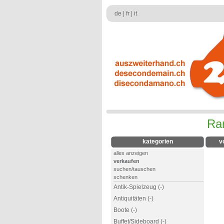
de
|
fr
|
it
Rar
kategorien
v
alles anzeigen
verkaufen
suchen/tauschen
schenken
Antik-Spielzeug (-)
Antiquitäten (-)
Boote (-)
Buffet/Sideboard (-)