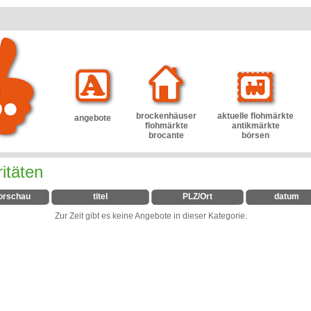
brockenhäuser
aktuelle flohmärkte
angebote
flohmärkte
antikmärkte
brocante
börsen
itäten
orschau
titel
PLZ/Ort
datum
Zur Zeit gibt es keine Angebote in dieser Kategorie.