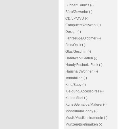
Bücher/Comics (-)
Büro/Gewerbe (-)
CD/LP/DVD (-)
Computer/Netzwerk (-)
Design (-)
Fahrzeuge/Oldtimer (-)
Foto/Optik (-)
Glas/Geschirr (-)
Handwerk/Garten (-)
Handy,Festnetz,Funk (-)
Haushalt/Wohnen (-)
Immobilien (-)
Kind/Baby (-)
Kleidung/Accessoires (-)
Kleinmöbel (-)
Kunst/Gemälde/Malerei (-)
Modellbau/Hobby (-)
Musik/Musikinstrumente (-)
Münzen/Briefmarken (-)