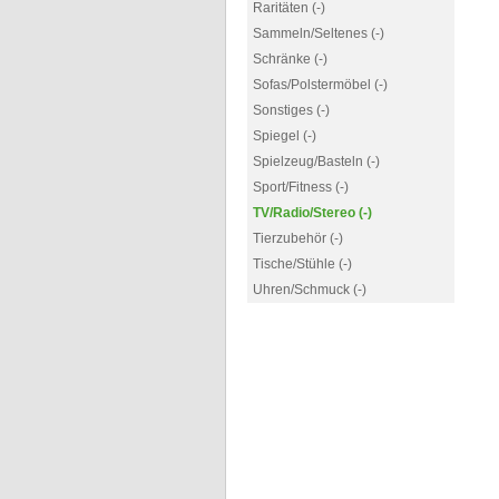
Raritäten (-)
Sammeln/Seltenes (-)
Schränke (-)
Sofas/Polstermöbel (-)
Sonstiges (-)
Spiegel (-)
Spielzeug/Basteln (-)
Sport/Fitness (-)
TV/Radio/Stereo (-)
Tierzubehör (-)
Tische/Stühle (-)
Uhren/Schmuck (-)