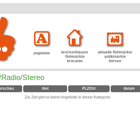
brockenhäuser
aktuelle flohmärkte
angebote
flohmärkte
antikmärkte
brocante
börsen
/Radio/Stereo
orschau
titel
PLZ/Ort
datum
Zur Zeit gibt es keine Angebote in dieser Kategorie.