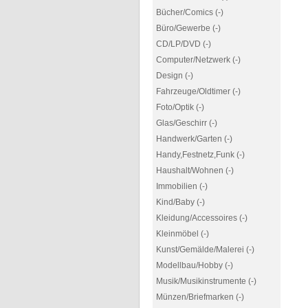
Bücher/Comics (-)
Büro/Gewerbe (-)
CD/LP/DVD (-)
Computer/Netzwerk (-)
Design (-)
Fahrzeuge/Oldtimer (-)
Foto/Optik (-)
Glas/Geschirr (-)
Handwerk/Garten (-)
Handy,Festnetz,Funk (-)
Haushalt/Wohnen (-)
Immobilien (-)
Kind/Baby (-)
Kleidung/Accessoires (-)
Kleinmöbel (-)
Kunst/Gemälde/Malerei (-)
Modellbau/Hobby (-)
Musik/Musikinstrumente (-)
Münzen/Briefmarken (-)