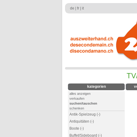
de
|
fr
|
it
TV
kategorien
v
alles anzeigen
verkaufen
suchen/tauschen
schenken
Antik-Spielzeug (-)
Antiquitäten (-)
Boote (-)
Buffet/Sideboard (-)