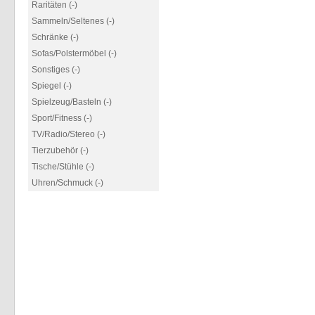
Raritäten (-)
Sammeln/Seltenes (-)
Schränke (-)
Sofas/Polstermöbel (-)
Sonstiges (-)
Spiegel (-)
Spielzeug/Basteln (-)
Sport/Fitness (-)
TV/Radio/Stereo (-)
Tierzubehör (-)
Tische/Stühle (-)
Uhren/Schmuck (-)