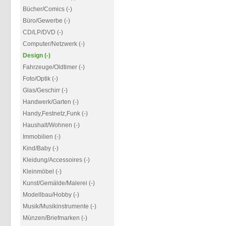
Bücher/Comics (-)
Büro/Gewerbe (-)
CD/LP/DVD (-)
Computer/Netzwerk (-)
Design (-)
Fahrzeuge/Oldtimer (-)
Foto/Optik (-)
Glas/Geschirr (-)
Handwerk/Garten (-)
Handy,Festnetz,Funk (-)
Haushalt/Wohnen (-)
Immobilien (-)
Kind/Baby (-)
Kleidung/Accessoires (-)
Kleinmöbel (-)
Kunst/Gemälde/Malerei (-)
Modellbau/Hobby (-)
Musik/Musikinstrumente (-)
Münzen/Briefmarken (-)