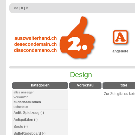
de
|
fr
|
it
angebote
Design
kategorien
vorschau
titel
alles anzeigen
Zur Zeit gibt es ke
verkaufen
suchen/tauschen
schenken
Antik-Spielzeug (-)
Antiquitäten (-)
Boote (-)
Buffet/Sideboard (-)