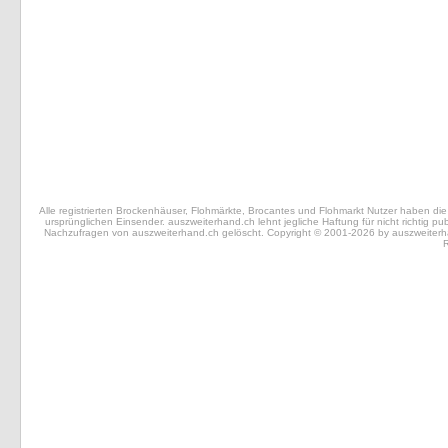
Alle registrierten Brockenhäuser, Flohmärkte, Brocantes und Flohmarkt Nutzer haben die 
ursprünglichen Einsender. auszweiterhand.ch lehnt jegliche Haftung für nicht richtig 
Nachzufragen von auszweiterhand.ch gelöscht. Copyright © 2001-2026 by auszweiterhand.
R