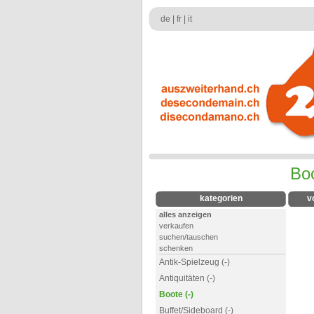
de
|
fr
|
it
Bo
kategorien
v
alles anzeigen
verkaufen
suchen/tauschen
schenken
Antik-Spielzeug (-)
Antiquitäten (-)
Boote (-)
Buffet/Sideboard (-)