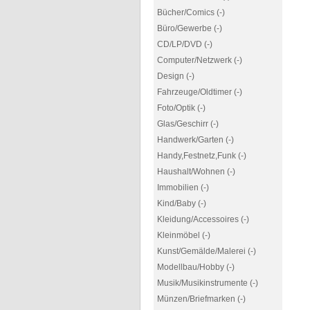
Bücher/Comics (-)
Büro/Gewerbe (-)
CD/LP/DVD (-)
Computer/Netzwerk (-)
Design (-)
Fahrzeuge/Oldtimer (-)
Foto/Optik (-)
Glas/Geschirr (-)
Handwerk/Garten (-)
Handy,Festnetz,Funk (-)
Haushalt/Wohnen (-)
Immobilien (-)
Kind/Baby (-)
Kleidung/Accessoires (-)
Kleinmöbel (-)
Kunst/Gemälde/Malerei (-)
Modellbau/Hobby (-)
Musik/Musikinstrumente (-)
Münzen/Briefmarken (-)