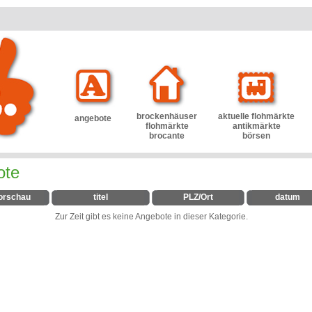
brockenhäuser
aktuelle flohmärkte
angebote
flohmärkte
antikmärkte
brocante
börsen
ote
orschau
titel
PLZ/Ort
datum
Zur Zeit gibt es keine Angebote in dieser Kategorie.