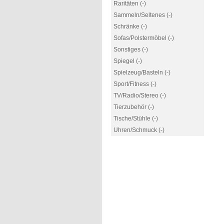
Raritäten (-)
Sammeln/Seltenes (-)
Schränke (-)
Sofas/Polstermöbel (-)
Sonstiges (-)
Spiegel (-)
Spielzeug/Basteln (-)
Sport/Fitness (-)
TV/Radio/Stereo (-)
Tierzubehör (-)
Tische/Stühle (-)
Uhren/Schmuck (-)