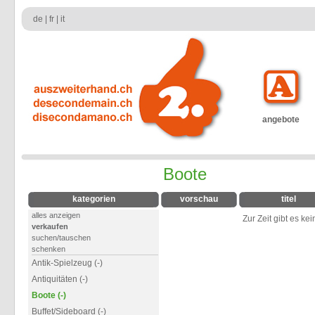
de
|
fr
|
it
angebote
Boote
kategorien
vorschau
titel
alles anzeigen
Zur Zeit gibt es ke
verkaufen
suchen/tauschen
schenken
Antik-Spielzeug (-)
Antiquitäten (-)
Boote (-)
Buffet/Sideboard (-)