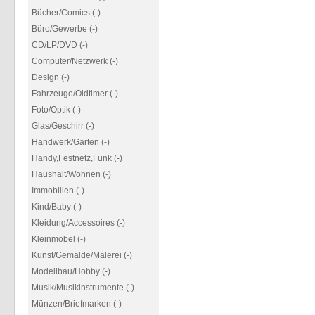
Bücher/Comics (-)
Büro/Gewerbe (-)
CD/LP/DVD (-)
Computer/Netzwerk (-)
Design (-)
Fahrzeuge/Oldtimer (-)
Foto/Optik (-)
Glas/Geschirr (-)
Handwerk/Garten (-)
Handy,Festnetz,Funk (-)
Haushalt/Wohnen (-)
Immobilien (-)
Kind/Baby (-)
Kleidung/Accessoires (-)
Kleinmöbel (-)
Kunst/Gemälde/Malerei (-)
Modellbau/Hobby (-)
Musik/Musikinstrumente (-)
Münzen/Briefmarken (-)