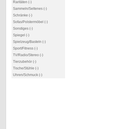
Raritäten (-)
Sammeln/Seltenes (-)
Schränke (-)
Sofas/Polstermöbel (-)
Sonstiges (-)
Spiegel (-)
Spielzeug/Basteln (-)
Sport/Fitness (-)
TV/Radio/Stereo (-)
Tierzubehör (-)
Tische/Stühle (-)
Uhren/Schmuck (-)