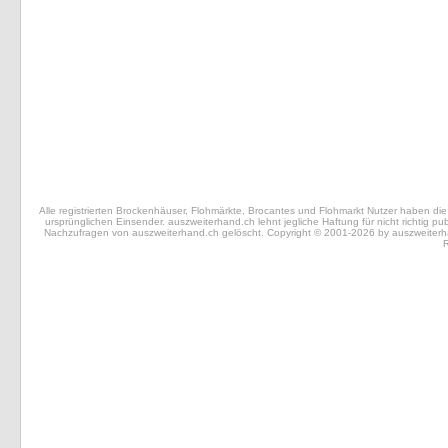
Alle registrierten Brockenhäuser, Flohmärkte, Brocantes und Flohmarkt Nutzer haben die 
ursprünglichen Einsender. auszweiterhand.ch lehnt jegliche Haftung für nicht richtig 
Nachzufragen von auszweiterhand.ch gelöscht. Copyright © 2001-2026 by auszweiterhand.
R