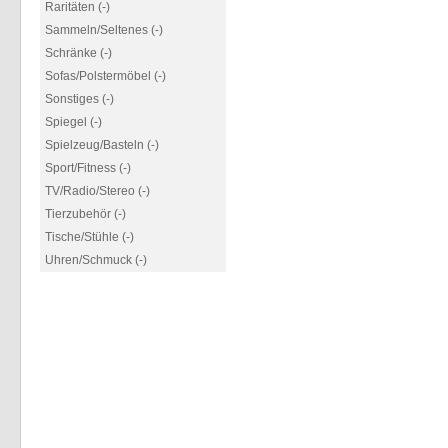
Raritäten (-)
Sammeln/Seltenes (-)
Schränke (-)
Sofas/Polstermöbel (-)
Sonstiges (-)
Spiegel (-)
Spielzeug/Basteln (-)
Sport/Fitness (-)
TV/Radio/Stereo (-)
Tierzubehör (-)
Tische/Stühle (-)
Uhren/Schmuck (-)