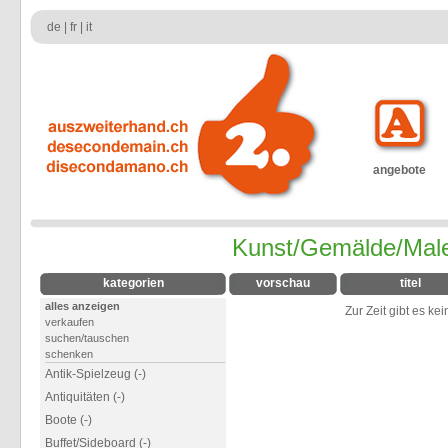
de
|
fr
|
it
angebote
Kunst/Gemälde/Male
kategorien
vorschau
titel
alles anzeigen
Zur Zeit gibt es ke
verkaufen
suchen/tauschen
schenken
Antik-Spielzeug (-)
Antiquitäten (-)
Boote (-)
Buffet/Sideboard (-)