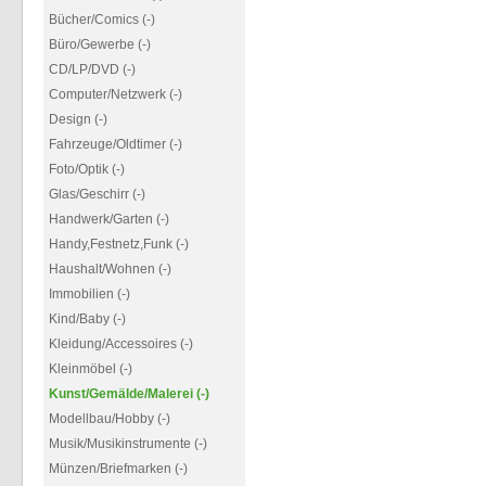
Bücher/Comics (-)
Büro/Gewerbe (-)
CD/LP/DVD (-)
Computer/Netzwerk (-)
Design (-)
Fahrzeuge/Oldtimer (-)
Foto/Optik (-)
Glas/Geschirr (-)
Handwerk/Garten (-)
Handy,Festnetz,Funk (-)
Haushalt/Wohnen (-)
Immobilien (-)
Kind/Baby (-)
Kleidung/Accessoires (-)
Kleinmöbel (-)
Kunst/Gemälde/Malerei (-)
Modellbau/Hobby (-)
Musik/Musikinstrumente (-)
Münzen/Briefmarken (-)