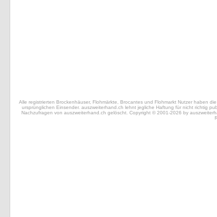
Alle registrierten Brockenhäuser, Flohmärkte, Brocantes und Flohmarkt Nutzer haben die 
ursprünglichen Einsender. auszweiterhand.ch lehnt jegliche Haftung für nicht richtig 
Nachzufragen von auszweiterhand.ch gelöscht. Copyright © 2001-2026 by auszweiterhand.
R